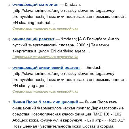
очищающий материал
— &mdash;
4
[http://slovarionline.ru/anglo russkiy slovar neftegazovoy
promyishlennosti/] Тематики нефтегазовая промышленность
EN cleaning material …
Справочник технического переводчика
очищающий реагент
— &mdash; [А.С.Гольдберг. Англо
5
русский энергетический словарь. 2006 г.] Тематики
энергетика в целом EN clarifying agent …
Справочник технического переводчика
очищающий химический реагент
— &mdash;
6
[http://slovarionline.ru/anglo russkiy slovar neftegazovoy
promyishlennosti/] Тематики нефтегазовая промышленность
EN clarifying agent …
Справочник технического переводчика
Личия Пюра & гель очищающий
— Личия Пюра гель
7
очищающий Фармакологическая группа: Дерматотропные
средства Нозологическая классификация (МКБ 10) ›› L02
Абсцесс кожи, фурункул и карбункул ›› L70 Угри ›› R23.8.1*
Повышенная чувствительность кожи Состав и форма