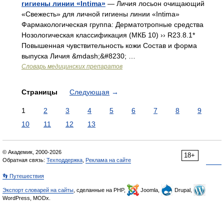
гигиены линии «Intima»
— Личия лосьон очищающий
«Свежесть» для личной гигиены линии «Intima»
Фармакологическая группа: Дерматотропные средства
Нозологическая классификация (МКБ 10) ›› R23.8.1*
Повышенная чувствительность кожи Состав и форма
выпуска Личия &mdash;&#8230; …
Словарь медицинских препаратов
Страницы
Следующая
→
1
2
3
4
5
6
7
8
9
10
11
12
13
© Академик, 2000-2026
18+
Обратная связь:
Техподдержка
,
Реклама на сайте
👣 Путешествия
Экспорт словарей на сайты
, сделанные на PHP,
Joomla,
Drupal,
WordPress, MODx.